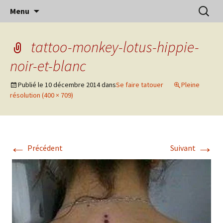
Aller
Recherc
Menu
au
contenu
tattoo-monkey-lotus-hippie-
noir-et-blanc
Publié le
10 décembre 2014
dans
Se faire tatouer
Pleine
résolution (400 × 709)
←
→
Précédent
Suivant