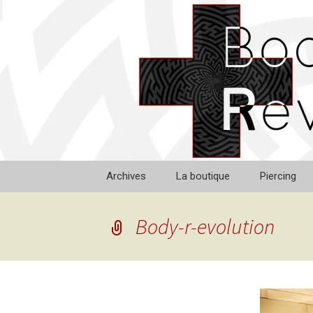
Aller
au
contenu
Archives
La boutique
Piercing
Tarifs
Body-r-evolution
Galerie
Microderma
Soins