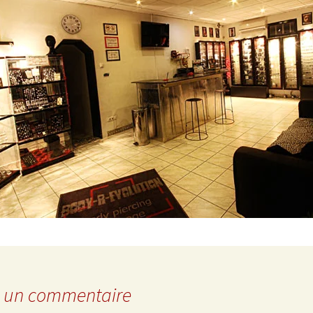
n parentale
Reconstructions /
Réparations
Implant Transdermique
Résection de blowout
Branding
Galerie bodmod
r un commentaire