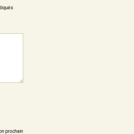
diqués
on prochain