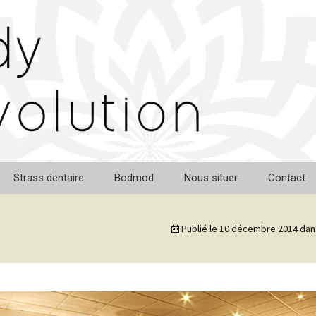
Strass dentaire
Bodmod
Nous situer
Contact
Tag NFC
Publié le
10 décembre 2014
dan
Implant Magnétique
l
Implant Subdermique
Tongue splitting