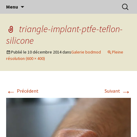
Aller
Recherc
Menu
au
contenu
triangle-implant-ptfe-teflon-
silicone
Publié le
10 décembre 2014
dans
Galerie bodmod
Pleine
résolution (600 × 400)
←
→
Précédent
Suivant