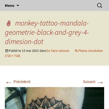
Aller
Recherc
Menu
au
contenu
monkey-tattoo-mandala-
geometrie-black-and-grey-4-
dimesion-dot
Publié le
15 mai 2015
dans
Se faire tatouer
Pleine résolution
(720 × 720)
←
→
Précédent
Suivant